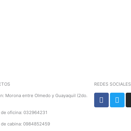
CTOS
REDES SOCIALES
F
T
ón: Morona entre Olmedo y Guayaquil (2do.
a
w
c
i
de oficina: 032964231
e
t
b
t
de cabina: 0984852459