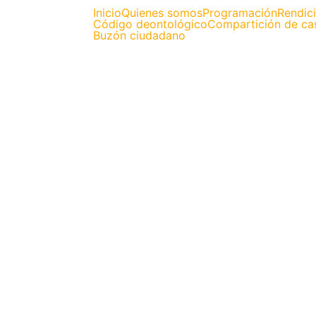
Inicio
Quienes somos
Programación
Rendic
Código deontológico
Compartición de ca
Buzón ciudadano