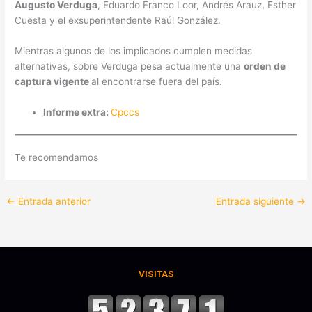
Augusto Verduga
, Eduardo Franco Loor, Andrés Arauz, Esther
Cuesta y el exsuperintendente Raúl González.
Mientras algunos de los implicados cumplen medidas
alternativas, sobre Verduga pesa actualmente una
orden de
captura vigente
al encontrarse fuera del país.
Informe extra:
Cpccs
Te recomendamos
←
Entrada anterior
Entrada siguiente
→
VISITAS