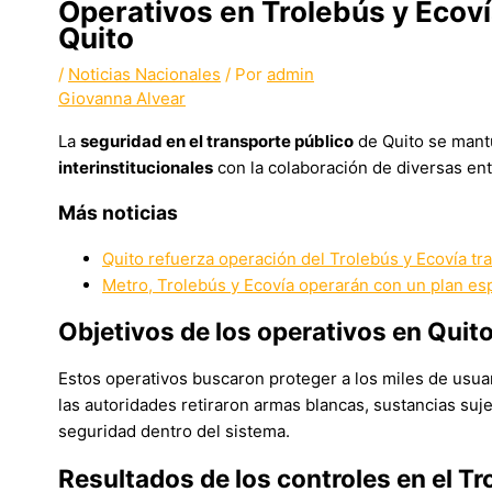
Operativos en Trolebús y Ecov
Quito
/
Noticias Nacionales
/ Por
admin
Giovanna Alvear
La
seguridad en el transporte público
de Quito se mantu
interinstitucionales
con la colaboración de diversas ent
Más noticias
Quito refuerza operación del Trolebús y Ecovía tra
Metro, Trolebús y Ecovía operarán con un plan es
Objetivos de los operativos en Quit
Estos operativos buscaron proteger a los miles de usuar
las autoridades retiraron armas blancas, sustancias sujet
seguridad dentro del sistema.
Resultados de los controles en el Tr