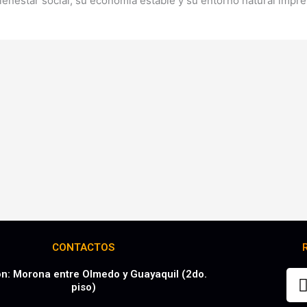
bienestar social, su economía estable y su entorno natural impr
CONTACTOS
ón: Morona entre Olmedo y Guayaquil (2do.
piso)