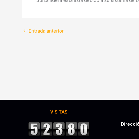
Suiza lidera esta lista debido a su sistema de 
←
Entrada anterior
VISITAS
Direcci