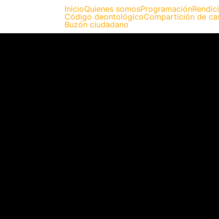
Inicio
Quienes somos
Programación
Rendic
Código deontológico
Compartición de ca
Buzón ciudadano