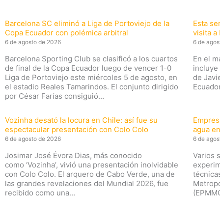
Barcelona SC eliminó a Liga de Portoviejo de la
Esta ser
Copa Ecuador con polémica arbitral
visita 
6 de agosto de 2026
6 de agos
Barcelona Sporting Club se clasificó a los cuartos
En el m
de final de la Copa Ecuador luego de vencer 1-0
incluye 
Liga de Portoviejo este miércoles 5 de agosto, en
de Javi
el estadio Reales Tamarindos. El conjunto dirigido
Ecuador
por César Farías consiguió…
Vozinha desató la locura en Chile: así fue su
Empresa
espectacular presentación con Colo Colo
agua en
6 de agosto de 2026
6 de agos
Josimar José Évora Dias, más conocido
Varios 
como ‘Vozinha’, vivió una presentación inolvidable
experim
con Colo Colo. El arquero de Cabo Verde, una de
técnica
las grandes revelaciones del Mundial 2026, fue
Metropo
recibido como una…
(EPMMO