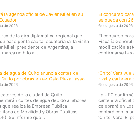
á la agenda oficial de Javier Milei en su
El concurso para
a Ecuador
se queda con 26 
to de 2026
6 de agosto de 2026
arco de la gira diplomática regional que
El concurso para 
su paso por la capital ecuatoriana, la visita
Fiscalía General
er Milei, presidente de Argentina, a
modificación est
 marca un hito al…
confirmarse la s
 de agua de Quito anuncia cortes de
‘Chito’ Vera vue
 Quito por obras en av. Galo Plaza Lasso
rival y cartelera
to de 2026
6 de agosto de 2026
sectores de la ciudad de Quito
La UFC confirmó 
entarán cortes de agua debido a labores
cartelera oficia
s que realiza la Empresa Pública
celebrará en Los
litana de Movilidad y Obras Públicas
contará con la p
P). Se informó que…
‘Chito’ Vera. El 