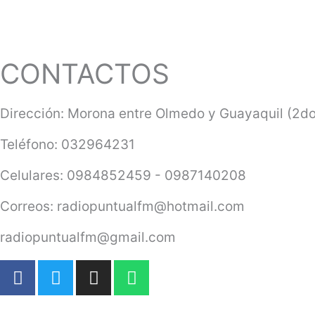
CONTACTOS
Dirección: Morona entre Olmedo y Guayaquil (2do
Teléfono: 032964231
Celulares: 0984852459 - 0987140208
Correos: radiopuntualfm@hotmail.com
radiopuntualfm@gmail.com
F
T
I
W
a
w
n
h
c
i
s
a