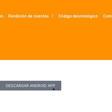
ón
Rendición de cuentas
Código deontológico
Comp
DESCARGAR ANDROID APP