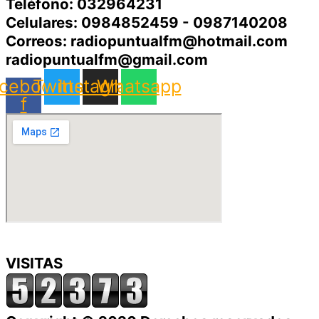
Teléfono: 032964231
Celulares: 0984852459 - 0987140208
Correos: radiopuntualfm@hotmail.com
radiopuntualfm@gmail.com
cebook-
Twitter
Instagram
Whatsapp
f
VISITAS