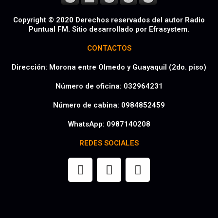
Copyright © 2020 Derechos reservados del autor Radio
Puntual FM. Sitio desarrollado por Efrasystem.​
CONTACTOS
Dirección: Morona entre Olmedo y Guayaquil (2do. piso)
Número de oficina: 032964231
Número de cabina: 0984852459
WhatsApp: 0987140208
REDES SOCIALES
F
T
I
a
w
n
c
i
s
e
t
t
b
t
a