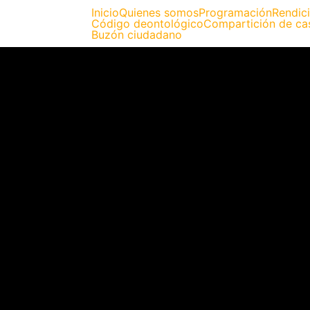
Inicio
Quienes somos
Programación
Rendic
Código deontológico
Compartición de ca
Buzón ciudadano