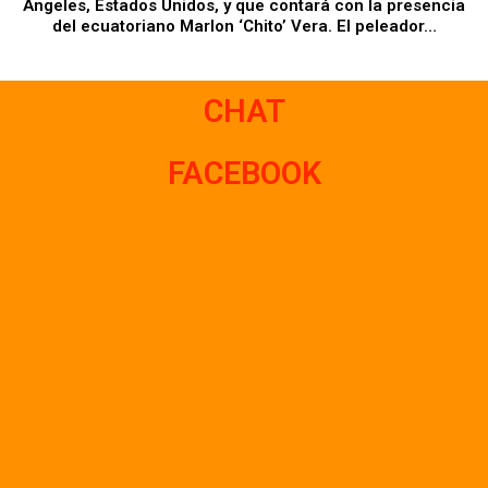
Ángeles, Estados Unidos, y que contará con la presencia
del ecuatoriano Marlon ‘Chito’ Vera. El peleador…
CHAT
FACEBOOK