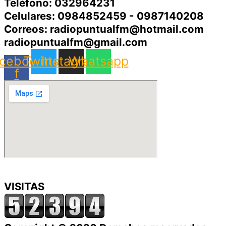
Teléfono: 032964231
Celulares: 0984852459 - 0987140208
Correos: radiopuntualfm@hotmail.com
radiopuntualfm@gmail.com
cebook-
Twitter
Instagram
Whatsapp
f
VISITAS