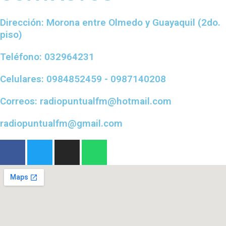
Dirección: Morona entre Olmedo y Guayaquil (2do.
piso)
Teléfono: 032964231
Celulares: 0984852459 - 0987140208
Correos: radiopuntualfm@hotmail.com
radiopuntualfm@gmail.com
F
T
I
W
a
w
n
h
c
i
s
a
e
t
t
t
b
t
a
s
o
e
g
a
o
r
r
p