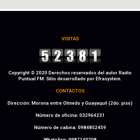
k
a
p
-
m
f
VISITAS
Copyright © 2020 Derechos reservados del autor Radio
Puntual FM. Sitio desarrollado por Efrasystem.​
CONTACTOS
Dirección: Morona entre Olmedo y Guayaquil (2do. piso)
Número de oficina: 032964231
Número de cabina: 0984852459
WhatsApp: 0987140208