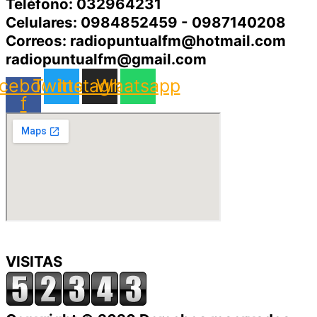
Teléfono: 032964231
Celulares: 0984852459 - 0987140208
Correos: radiopuntualfm@hotmail.com
radiopuntualfm@gmail.com
cebook-
Twitter
Instagram
Whatsapp
f
VISITAS